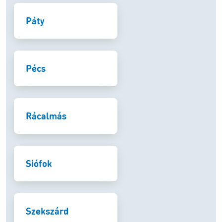
Páty
Pécs
Rácalmás
Siófok
Szekszárd