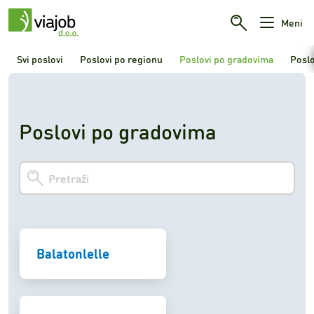
Meni
Svi poslovi
Poslovi po regionu
Poslovi po gradovima
Poslo
Poslovi po gradovima
Balatonlelle