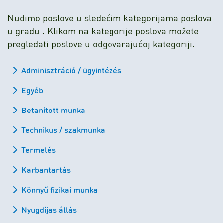
Nudimo poslove u sledećim kategorijama poslova
u gradu . Klikom na kategorije poslova možete
pregledati poslove u odgovarajućoj kategoriji.
Adminisztráció / ügyintézés
Egyéb
Betanított munka
Technikus / szakmunka
Termelés
Karbantartás
Könnyű fizikai munka
Nyugdíjas állás