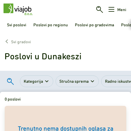
Meni
Svi poslovi
Poslovi po regionu
Poslovi po gradovima
Poslo
Svi gradovi
Poslovi u Dunakeszi
Kategorija
Stručna sprema
Radno iskustv
0 poslovi
Trenutno nema dostupnih oglasa za