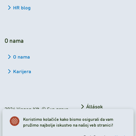
HR blog
O nama
O nama
Karijera
Állások
2026 Viapan Kft. © Sva prava
su zadržana.
Munkavállalóknak
Koristimo kolačiće kako bismo osigurali da vam
pružimo najbolje iskustvo na našoj veb stranici!
Podešavanja kolačića