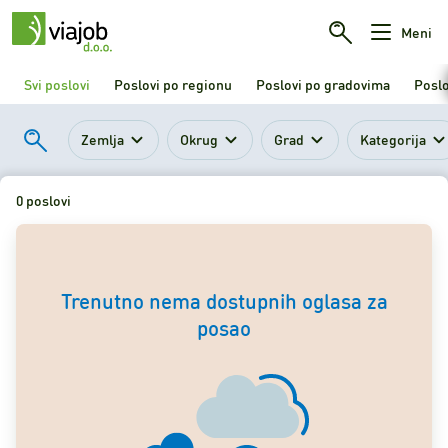
Meni
Svi poslovi
Poslovi po regionu
Poslovi po gradovima
Poslo
Zemlja
Okrug
Grad
Kategorija
0 poslovi
Trenutno nema dostupnih oglasa za
posao