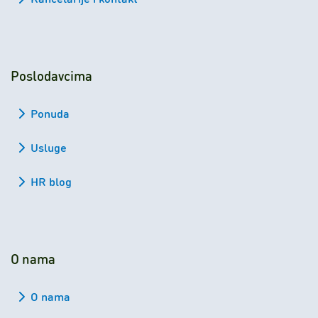
Poslodavcima
Ponuda
Usluge
HR blog
O nama
O nama