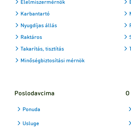
Élelmiszermérnök
Karbantartó
Nyugdíjas állás
Raktáros
Takarítás, tisztítás
Minőségbiztosítási mérnök
Poslodavcima
O
Ponuda
Usluge