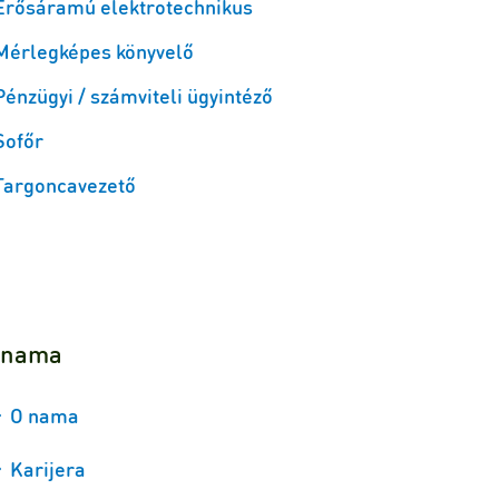
Erősáramú elektrotechnikus
Mérlegképes könyvelő
Pénzügyi / számviteli ügyintéző
Sofőr
Targoncavezető
 nama
O nama
Karijera