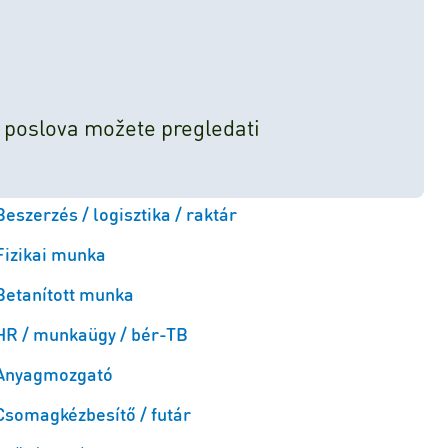
 poslova možete pregledati
Beszerzés / logisztika / raktár
Fizikai munka
Betanított munka
HR / munkaügy / bér-TB
Anyagmozgató
Csomagkézbesítő / futár