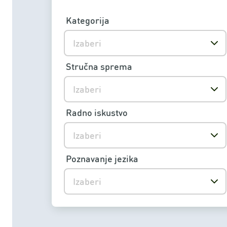
Kategorija
Izaberi
Stručna sprema
Izaberi
Radno iskustvo
Izaberi
Poznavanje jezika
Izaberi