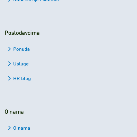
Poslodavcima
Ponuda
Usluge
HR blog
O nama
O nama