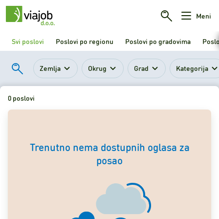
Meni
Svi poslovi
Poslovi po regionu
Poslovi po gradovima
Poslo
Zemlja
Okrug
Grad
Kategorija
0 poslovi
Trenutno nema dostupnih oglasa za
posao