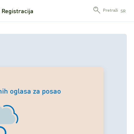
Registracija
Pretraži
SR
ih oglasa za posao