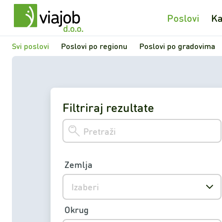
Poslovi
Ka
Svi poslovi
Poslovi po regionu
Poslovi po gradovima
Filtriraj rezultate
Zemlja
Izaberi
Okrug