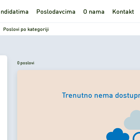
ndidatima
Poslodavcima
O nama
Kontakt
Poslovi po kategoriji
0 poslovi
Trenutno nema dostupn