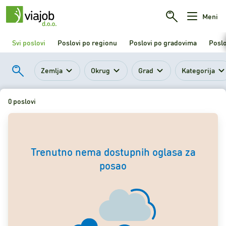
Meni
Svi poslovi
Poslovi po regionu
Poslovi po gradovima
Poslo
Zemlja
Okrug
Grad
Kategorija
0 poslovi
Trenutno nema dostupnih oglasa za
posao