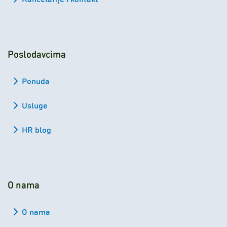
Poslodavcima
Ponuda
Usluge
HR blog
O nama
O nama