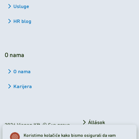
Usluge
HR blog
O nama
O nama
Karijera
Állások
2026 Viapan Kft. © Sva prava
su zadržana.
Munkavállalóknak
Koristimo kolačiće kako bismo osigurali da vam