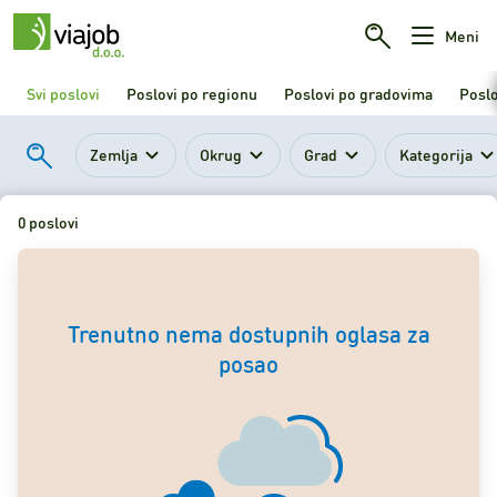
Meni
Svi poslovi
Poslovi po regionu
Poslovi po gradovima
Poslo
Zemlja
Okrug
Grad
Kategorija
0 poslovi
Trenutno nema dostupnih oglasa za
posao