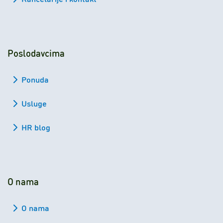
Poslodavcima
Ponuda
Usluge
HR blog
O nama
O nama