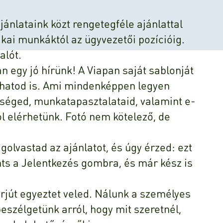
jánlataink közt rengetegféle ajánlattal
ikai munkáktól az ügyvezetői pozícióig.
alót.
an egy jó hírünk! A Viapan saját sablonját
lhatod is. Ami mindenképpen legyen
tséged, munkatapasztalataid, valamint e-
l elérhetünk. Fotó nem kötelező, de
golvastad az ajánlatot, és úgy érzed: ezt
ints a Jelentkezés gombra, és már kész is
terjút egyeztet veled. Nálunk a személyes
eszélgetünk arról, hogy mit szeretnél,