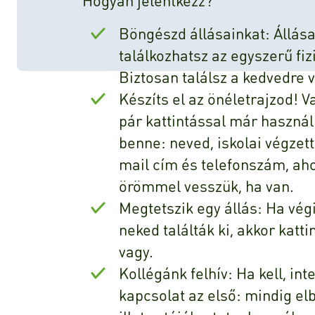
Böngészd állásainkat: Állása
találkozhatsz az egyszerű fiz
Biztosan találsz a kedvedre v
Készíts el az önéletrajzod! V
pár kattintással már haszná
benne: neved, iskolai végzet
mail cím és telefonszám, aho
örömmel vesszük, ha van.
Megtetszik egy állás: Ha végi
neked találták ki, akkor katt
vagy.
Kollégánk felhív: Ha kell, in
kapcsolat az első: mindig elb