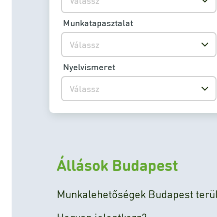
Válassz
Munkatapasztalat
Válassz
Nyelvismeret
Válassz
Állások Budapest
Munkalehetőségek Budapest terüle
Hogyan jelentkezz?