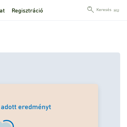
at
Regisztráció
Keresés
HU
 adott eredményt