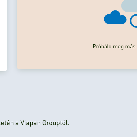
Próbáld meg más f
tén a Viapan Grouptól.