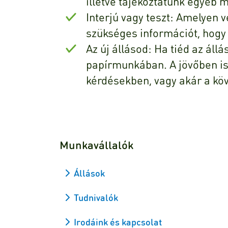
illetve tájékoztatunk egyéb 
Interjú vagy teszt: Amelyen
szükséges információt, hogy 
Az új állásod: Ha tiéd az áll
papírmunkában. A jövőben i
kérdésekben, vagy akár a kö
Munkavállalók
Állások
Tudnivalók
Irodáink és kapcsolat