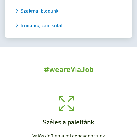
Szakmai blogunk
Irodáink, kapcsolat
#weareViaJob
Széles a palettánk
Valószínűleg a mi cégcsoportunk