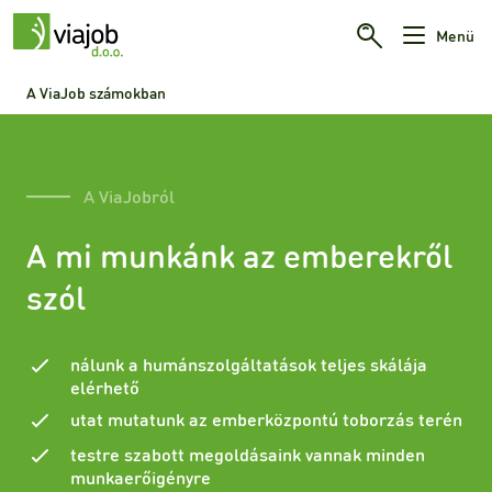
Menü
A ViaJob számokban
A ViaJobról
A mi munkánk az emberekről
szól
nálunk a humánszolgáltatások teljes skálája
elérhető
utat mutatunk az emberközpontú toborzás terén
testre szabott megoldásaink vannak minden
munkaerőigényre