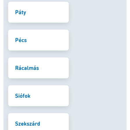
Páty
Pécs
Rácalmás
Siófok
Szekszárd