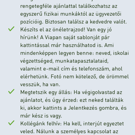
rengetegféle ajánlattal találkozhatsz az
egyszerű fizikai munkáktól az ügyvezetői
pozícióig. Biztosan találsz a kedvedre valót.
Készíts el az önéletrajzod! Van egy jó
hírünk! A Viapan saját sablonját pár
kattintással már használhatod is. Ami
mindenképpen legyen benne: neved, iskolai
végzettséged, munkatapasztalataid,
valamint e-mail cím és telefonszám, ahol
elérhetünk. Fotó nem kötelező, de örömmel
vesszük, ha van.
Megtetszik egy állás: Ha végigolvastad az
ajánlatot, és úgy érzed: ezt neked találták
ki, akkor kattints a Jelentkezés gombra, és
már kész is vagy.
Kollégánk felhív: Ha kell, interjút egyeztet
veled. Nálunk a személyes kapcsolat az