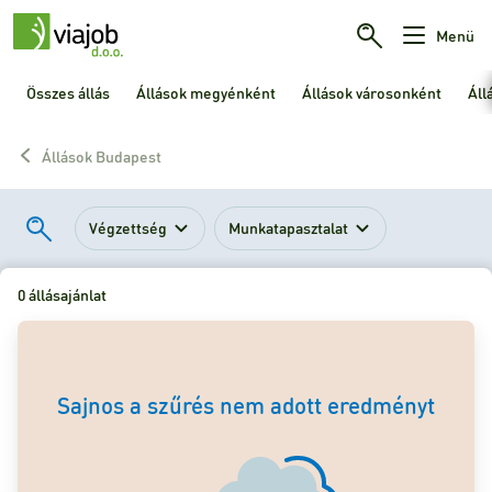
Menü
Összes állás
Állások megyénként
Állások városonként
Áll
Állások Budapest
Végzettség
Munkatapasztalat
0 állásajánlat
Sajnos a szűrés nem adott eredményt