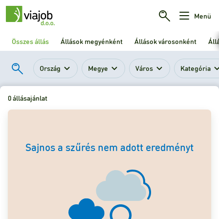
Menü
Összes állás
Állások megyénként
Állások városonként
Áll
Ország
Megye
Város
Kategória
0 állásajánlat
Sajnos a szűrés nem adott eredményt